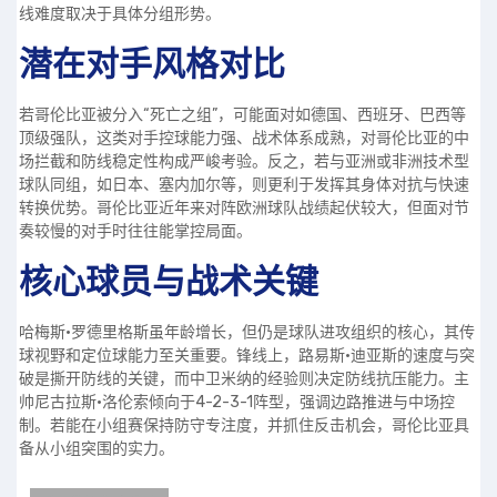
线难度取决于具体分组形势。
潜在对手风格对比
若哥伦比亚被分入“死亡之组”，可能面对如德国、西班牙、巴西等
顶级强队，这类对手控球能力强、战术体系成熟，对哥伦比亚的中
场拦截和防线稳定性构成严峻考验。反之，若与亚洲或非洲技术型
球队同组，如日本、塞内加尔等，则更利于发挥其身体对抗与快速
转换优势。哥伦比亚近年来对阵欧洲球队战绩起伏较大，但面对节
奏较慢的对手时往往能掌控局面。
核心球员与战术关键
哈梅斯·罗德里格斯虽年龄增长，但仍是球队进攻组织的核心，其传
球视野和定位球能力至关重要。锋线上，路易斯·迪亚斯的速度与突
破是撕开防线的关键，而中卫米纳的经验则决定防线抗压能力。主
帅尼古拉斯·洛伦索倾向于4-2-3-1阵型，强调边路推进与中场控
制。若能在小组赛保持防守专注度，并抓住反击机会，哥伦比亚具
备从小组突围的实力。