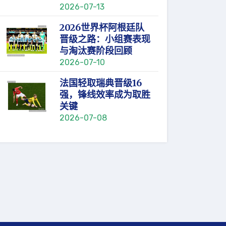
2026-07-13
2026世界杯阿根廷队
晋级之路：小组赛表现
与淘汰赛阶段回顾
2026-07-10
法国轻取瑞典晋级16
强，锋线效率成为取胜
关键
2026-07-08