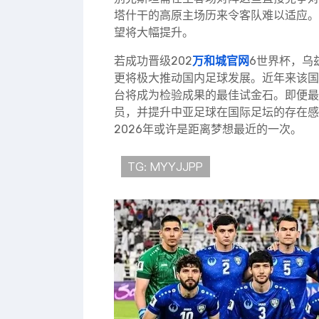
塔什干的高原主场历来令客队难以适应。
望将大幅提升。
若成功晋级202
万和城官网
6世界杯，乌
更将极大推动国内足球发展。近年来该国
台将成为检验成果的最佳试金石。即便最
员，并提升中亚足球在国际足坛的存在感
2026年或许是距离梦想最近的一次。