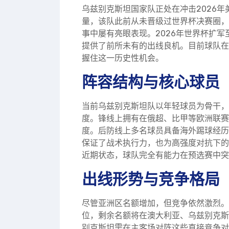
乌兹别克斯坦国家队正处在冲击2026
量，该队此前从未晋级过世界杯决赛圈，
事中屡有亮眼表现。2026年世界杯扩军
提供了前所未有的出线良机。目前球队在
握住这一历史性机会。
阵容结构与核心球员
当前乌兹别克斯坦队以年轻球员为骨干，
度。锋线上拥有在俄超、比甲等欧洲联赛
度。后防线上多名球员具备海外踢球经历
保证了战术执行力，也为高强度对抗下的
近期状态，球队完全有能力在预选赛中突
出线形势与竞争格局
尽管亚洲区名额增加，但竞争依然激烈。
位，剩余名额将在澳大利亚、乌兹别克斯
别克斯坦需在主客场对阵这些直接竞争对