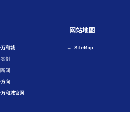
网站地图
于
万和城
SiteMap
典案例
团新闻
务方向
洽
万和城官网