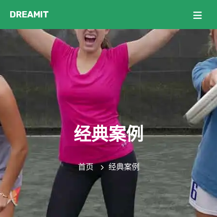
经典案例
首页
经典案例