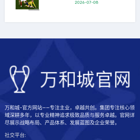
2026-07-08
万和城-官方网站——专注主业，卓越共创。集团专注核心领
域深耕多年，以专业精神追求极致品质与服务卓越。官网详
尽展示战略布局、产品体系、发展蓝图及企业荣誉。
社交平台: