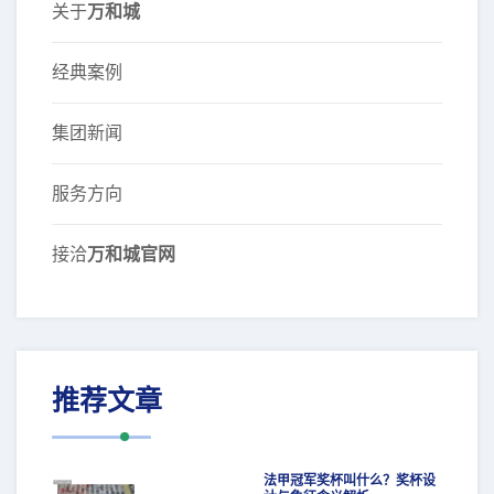
关于
万和城
经典案例
集团新闻
服务方向
接洽
万和城官网
推荐文章
法甲冠军奖杯叫什么？奖杯设